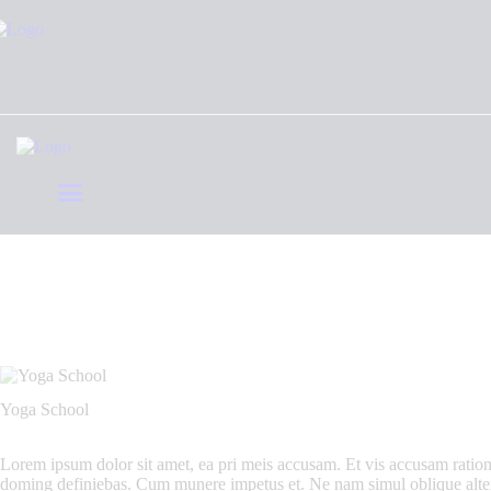
HOME
ABOUT
GALLERY
EVENTS
BOOKS
TRIBUTE & ARTICLE
BLOGS
CONTACT
Yoga School
Lorem ipsum dolor sit amet, ea pri meis accusam. Et vis accusam ration
doming definiebas. Cum munere impetus et. Ne nam simul oblique alte