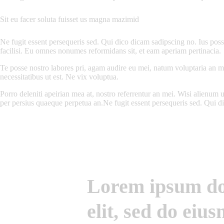
Sit eu facer soluta fuisset us magna mazimid
Ne fugit essent persequeris sed. Qui dico dicam sadipscing no. Ius pos
facilisi. Eu omnes nonumes reformidans sit, et eam aperiam pertinacia.
Te posse nostro labores pri, agam audire eu mei, natum voluptaria an mel
necessitatibus ut est. Ne vix voluptua.
Porro deleniti apeirian mea at, nostro referrentur an mei. Wisi alienum u
per persius quaeque perpetua an.Ne fugit essent persequeris sed. Qui d
Lorem ipsum dol
elit, sed do eiu