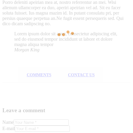
Porro deleniti apeirian mea at, nostro referrentur an mei. Wisi
alienum ullamcorper ea duo, aperiri apeirian vel ad. Sit eu facer
soluta fuisset. Ius magna mazim id. In putant consulatu pri, per
persius quaeque perpetua an.Ne fugit essent persequeris sed. Qui
dico dicam sadipscing no.
Lorem ipsum dolor sit amet, consectetur adipiscing elit,
sed do eiusmod tempor incididunt ut labore et dolore
magna aliqua tempor
Morgan King
COMMENTS
CONTACT US
Leave a comment
Name
E-mail