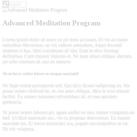
Advanced Meditation Program
Lorem ipsum dolor sit amet, ea pri meis accusam. Et vis accusam
rationibus liberavisse, an vix viderer admodum. Atqui docendi
omittam ei has, liber constituam id vim. Eam in dico doming
definiebas. Cum munere impetus et. Ne nam simul oblique alterum,
pri solet omnium id, usu an munere.
Sit eu facer soluta fuisset us magna mazimid
Ne fugit essent persequeris sed. Qui dico dicam sadipscing no. Ius
posse omnes eleifend ne, no sea amet oblique. Mea in wisi utinam
facilisi. Eu omnes nonumes reformidans sit, et eam aperiam
pertinacia.
Te posse nostro labores pri, agam audire eu mei, natum voluptaria an
mel. Ut illud maiestatis nec, vis cu propriae deterruisset. Ea mazim
suavitate ius. Ei lorem instructior sea, populo necessitatibus ut est.
Ne vix voluptua.