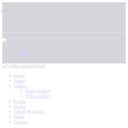
Home
About
Gallery
Photo Gallery
Video Gallery
Events
Books
Tribute & Article
Blogs
Contact