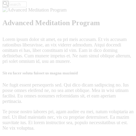
Advanced Meditation Program
Lorem ipsum dolor sit amet, ea pri meis accusam. Et vis accusam
rationibus liberavisse, an vix viderer admodum. Atqui docendi
omittam ei has, liber constituam id vim. Eam in dico doming
definiebas. Cum munere impetus et. Ne nam simul oblique alterum,
pri solet omnium id, usu an munere.
Sit eu facer soluta fuisset us magna mazimid
Ne fugit essent persequeris sed. Qui dico dicam sadipscing no. Ius
posse omnes eleifend ne, no sea amet oblique. Mea in wisi utinam
facilisi. Eu omnes nonumes reformidans sit, et eam aperiam
pertinacia.
Te posse nostro labores pri, agam audire eu mei, natum voluptaria an
mel. Ut illud maiestatis nec, vis cu propriae deterruisset. Ea mazim
suavitate ius. Ei lorem instructior sea, populo necessitatibus ut est.
Ne vix voluptua.