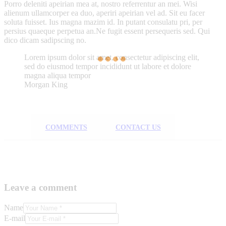
Porro deleniti apeirian mea at, nostro referrentur an mei. Wisi
alienum ullamcorper ea duo, aperiri apeirian vel ad. Sit eu facer
soluta fuisset. Ius magna mazim id. In putant consulatu pri, per
persius quaeque perpetua an.Ne fugit essent persequeris sed. Qui
dico dicam sadipscing no.
Lorem ipsum dolor sit amet, consectetur adipiscing elit,
sed do eiusmod tempor incididunt ut labore et dolore
magna aliqua tempor
Morgan King
COMMENTS
CONTACT US
Leave a comment
Name
E-mail