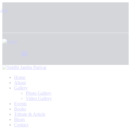
Home
About
Gallery
Photo Gallery
Video Gallery
Events
Books
Tribute & Article
Blogs
Contact